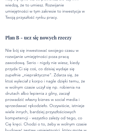
wiedzą, że to umiesz. Rozwijanie 
umiejętności w tym zakresie to inwestycja w 
Twoją przyszłość rynku pracy.
Plan B - ucz się nowych rzeczy
Nie bój się inwestować swojego czasu w 
rozwijanie umiejętności poza pracą 
zawodową. Serio - nigdy nie wiesz, kiedy 
przyda Ci się coś, co dzisiaj wydaje się 
zupełnie „niepraktyczne”. Zdarza się, że 
ktoś wyleciał z korpo i nagle dzięki temu, że 
w wolnym czasie uczył się np. robienia na 
drutach albo lepienia z gliny, zaczął 
prowadzić własny biznes w social media i 
sprzedawać rękodzieło. Oczywiście, istnieje 
wiele innych, bardziej przyszłościowych 
kompetencji - wszystko zależy od tego, co 
Cię kręci. Chodzi o to, żeby w wolnym czasie 
budować zestaw umiejętności, który może w 