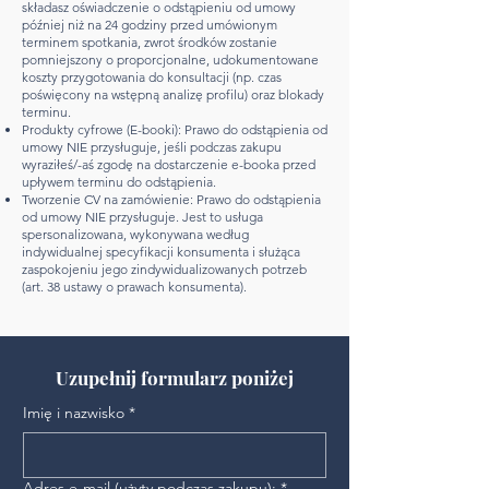
składasz oświadczenie o odstąpieniu od umowy
później niż na 24 godziny przed umówionym
terminem spotkania, zwrot środków zostanie
pomniejszony o proporcjonalne, udokumentowane
koszty przygotowania do konsultacji (np. czas
poświęcony na wstępną analizę profilu) oraz blokady
terminu.
Produkty cyfrowe (E-booki): Prawo do odstąpienia od
umowy NIE przysługuje, jeśli podczas zakupu
wyraziłeś/-aś zgodę na dostarczenie e-booka przed
upływem terminu do odstąpienia.
Tworzenie CV na zamówienie: Prawo do odstąpienia
od umowy NIE przysługuje. Jest to usługa
spersonalizowana, wykonywana według
indywidualnej specyfikacji konsumenta i służąca
zaspokojeniu jego zindywidualizowanych potrzeb
(art. 38 ustawy o prawach konsumenta).
Uzupełnij formularz poniżej
Imię i nazwisko
*
Adres e-mail (użyty podczas zakupu):
*