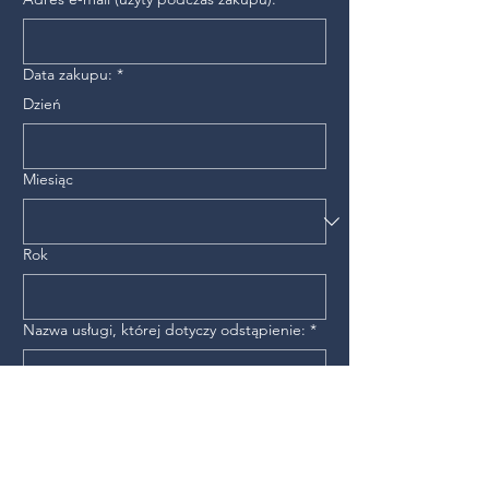
Data zakupu:
*
Dzień
Miesiąc
Rok
Nazwa usługi, której dotyczy odstąpienie:
*
Numer konta bankowego do zwrotu
środków: