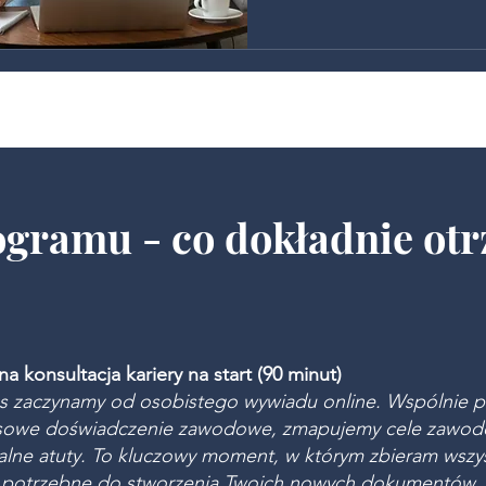
ogramu - co dokładnie ot
a konsultacja kariery na start (90 minut)
s zaczynamy od osobistego wywiadu online. Wspólnie p
sowe doświadczenie zawodowe, zmapujemy cele zawodo
alne atuty. To kluczowy moment, w którym zbieram wszys
e potrzebne do stworzenia Twoich nowych dokumentów.