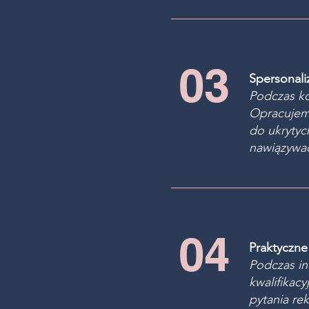
03
Spersonali
Podczas ko
Opracujemy
do ukrytyc
nawiązywać
04
Praktyczne
Podczas in
kwalifikac
pytania re