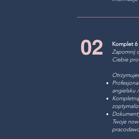
02
Komplet 6 
Zapomnij o
Ciebie prof
Otrzymujes
Profesjona
angielsku 
Kompletną,
zoptymali
Dokumenty 
Twoje nowe
pracodawc