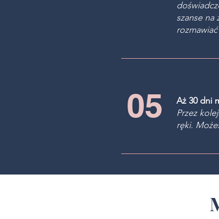
doświadcze
szanse na 
rozmawiać 
05
Aż 30 dni 
Przez kole
ręki. Może
M