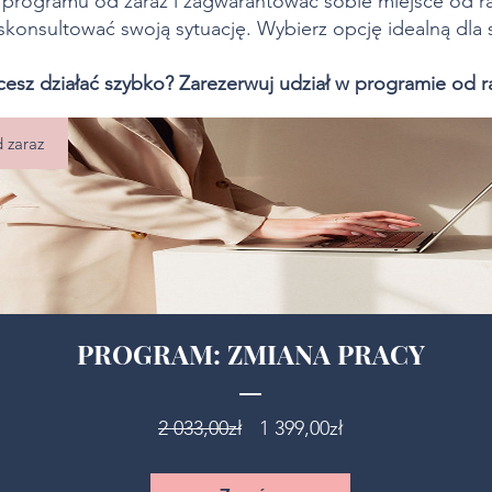
programu od zaraz i zagwarantować sobie miejsce od ra
skonsultować swoją sytuację. Wybierz opcję idealną dla s
cesz działać szybko? Zarezerwuj udział w programie od r
d zaraz
PROGRAM: ZMIANA PRACY
Regularna
Cena
2 033,00zł
1 399,00zł
cena
rabatowa