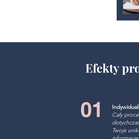
Efekty pr
01
Indywidualn
Cały proce
dotychcza
Twoje unik
informacj