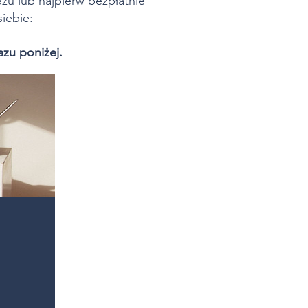
zu lub najpierw bezpłatnie
iebie:
azu poniżej.