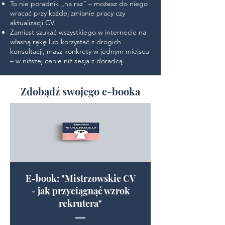
To nie poradnik „na raz” – możesz do niego
wracać przy każdej zmianie pracy czy
aktualizacji CV.
Zamiast szukać wszystkiego w internecie na
własną rękę lub korzystać z drogich
konsultacji, masz konkrety w jednym miejscu
– w niższej cenie niż sesja z doradcą.
Zdobądź swojego e-booka
E-book: "Mistrzowskie CV
- jak przyciągnąć wzrok
rekrutera"