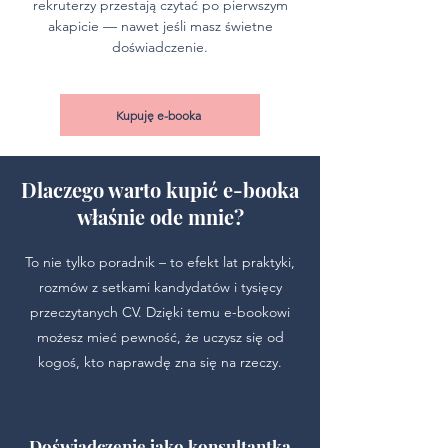
rekruterzy przestają czytać po pierwszym
akapicie — nawet jeśli masz świetne
doświadczenie.
Kupuję e-booka
Dlaczego warto kupić e-booka
właśnie ode mnie?
To nie tylko poradnik – to efekt lat praktyki,
rozmów z setkami kandydatów i tysięcy
przeczytanych CV. Dzięki temu e-bookowi
możesz mieć pewność, że uczysz się od
kogoś, kto naprawdę zna się na rzeczy.
Doświadczenie jako konsultantka