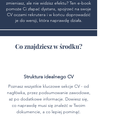
zmieniasz, ale nie widzisz efektu? Ten e-book
pomoże Ci złapać dystans, spojrzeć na swoje
CV oczami rekrutera i w końcu doprowadzić
je do wersji, która naprawdę działa.
Co znajdziesz w środku?
Struktura idealnego CV
Poznasz wszystkie kluczowe sekcje CV - od
nagłówka, przez podsumowanie zawodowe,
aż po dodatkowe informacje. Dowiesz się,
co naprawdę musi się znaleźć w Twoim
dokumencie, a co lepiej pominąć.