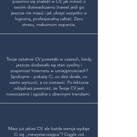
powinno się znaleźć w CV, jak mówić o
swoim doświadczeniu (nawet jeśli go
jeszcze nie masz) i jak ułożyć wszystko w
logiczną, profesjonalną całość. Zero
stresu, maksimum wsparcia.
Twoje ostatnie CV powstało w czasach, kiedy
jeszcze dodawało się stan cywilny i
znajomość Internetu w umiejętnościach?
Spokojnie - pokażę Ci, co dziś działa, co
warto wyrzucić, a co zostawić. Po lekturze
odzyskasz pewność, że Twoje CV jest
nowoczesne i zgodne z obecnymi trendami.
Masz już jakieś CV, ale każda wersja wydaje
Ci się „niewystarczająca”? Ciągle coś