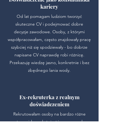
kariery
Od lat pomagam ludziom tworzyć
skuteczne CV i podejmować dobre
decyzje zawodowe. Osoby, z którymi
współpracowałam, często znajdowały pracę
szybciej niż się spodziewały - bo dobrze
napisane CV naprawdę robi różnicę.
Przekazuję wiedzę jasno, konkretnie i bez
zbędnego lania wody.
Ex-rekruterka z realnym
doświadczeniem
Rekrutowałam osoby na bardzo różne
stanowiska od stażystów po zarząd.
Prowadziłam rozmowy, analizowałam CV,
decydowałam, kto przechodzi dalej. Wiem,