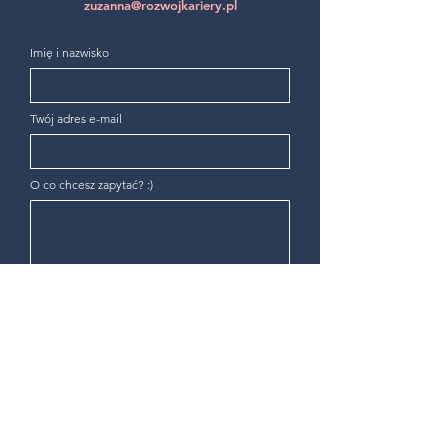
zuzanna@rozwojkariery.pl
Imię i nazwisko
Twój adres e-mail
O co chcesz zapytać? :)
Wyrażam zgodę na przetwarzanie moich
danych osobowych przez Rozwój Kariery
Zuzanna Kowalska w celu obsługi zapytania
przesłanego przez formularz kontaktowy.
Więcej informacji o przetwarzaniu danych
osobowych znajduje się w
Polityce
prywatności.
Wyślij!