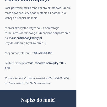
Jeśli potrzebujesz ze mną cokolwiek omówić lub nie
masz pewności, czy będę w stanie Ci pomóc, nie
wahaj się i napisz do mnie.
Możesz skorzystać w tym celu z poniższego
formularza kontaktowego lub napisać bezpośrednio
na:
zuzanna@rozwojkariery.pl
Zwykle odpisuję błyskawicznie. :)
Mój numer telefonu:
+48 570 083 462
Jestem dostępna
w dni robocze pomiędzy 9:00 -
17:00
.
Rozwój Kariery Zuzanna Kowalska, NIP:
5842836658
,
ul. Owocowa 6, 05-500 Nowa Iwiczna.
Napisz do mnie!