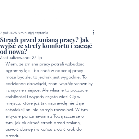
7 paź 2025
3 minut(y) czytania
Strach przed zmianą pracy? Jak
wyjść ze strefy komfortu i zacząć
od nowa?
Zaktualizowano:
27 lip
Wiem, że zmiana pracy potrafi wzbudzać 
ogromny lęk - bo choć w obecnej pracy 
może być źle, to jednak jest wygodnie. To 
codzienne obowiązki, znani współpracownicy 
i znajome miejsce. Ale właśnie to poczucie 
stabilności i wygody często więzi Cię w 
miejscu, które już tak naprawdę nie daje 
satysfakcji ani nie sprzyja rozwojowi. W tym 
artykule porozmawiam z Tobą szczerze o 
tym, jak okiełznać strach przed zmianą, 
oswoić obawę i w końcu zrobić krok do 
przodu.