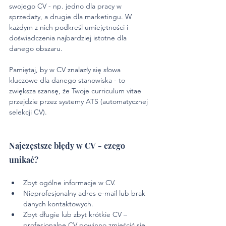
swojego CV - np. jedno dla pracy w 
sprzedaży, a drugie dla marketingu. W 
każdym z nich podkreśl umiejętności i 
doświadczenia najbardziej istotne dla 
danego obszaru.
Pamiętaj, by w CV znalazły się słowa 
kluczowe dla danego stanowiska - to 
zwiększa szansę, że Twoje curriculum vitae 
przejdzie przez systemy ATS (automatycznej 
selekcji CV).
Najczęstsze błędy w CV - czego 
unikać?
Zbyt ogólne informacje w CV.
Nieprofesjonalny adres e-mail lub brak 
danych kontaktowych.
Zbyt długie lub zbyt krótkie CV – 
profesjonalne CV powinno zmieścić się 