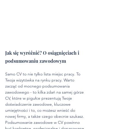
Jak się wyróżnić? O osiągnięciach i 
podsumowaniu zawodowym
Samo CV to nie tylko lista miejsc pracy. To 
Twoja wizytówka na rynku pracy. Warto 
zacząć od mocnego podsumowania 
zawodowego - to kilka zdań na samej górze 
CV, które w pigułce prezentują Twoje 
doświadczenie zawodowe, kluczowe 
umiejętności i to, co możesz wnieść do 
nowej firmy, a także czego obecnie szukasz. 
Podsumowanie zawodowe w CV powinno 
być konkretne, profesjonalne i dopasowane 