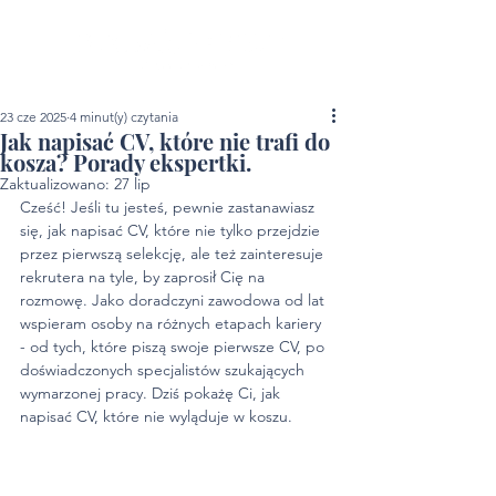
23 cze 2025
4 minut(y) czytania
Jak napisać CV, które nie trafi do
kosza? Porady ekspertki.
Zaktualizowano:
27 lip
Cześć! Jeśli tu jesteś, pewnie zastanawiasz 
się, jak napisać CV, które nie tylko przejdzie 
przez pierwszą selekcję, ale też zainteresuje 
rekrutera na tyle, by zaprosił Cię na 
rozmowę. Jako doradczyni zawodowa od lat 
wspieram osoby na różnych etapach kariery 
- od tych, które piszą swoje pierwsze CV, po 
doświadczonych specjalistów szukających 
wymarzonej pracy. Dziś pokażę Ci, jak 
napisać CV, które nie wyląduje w koszu.