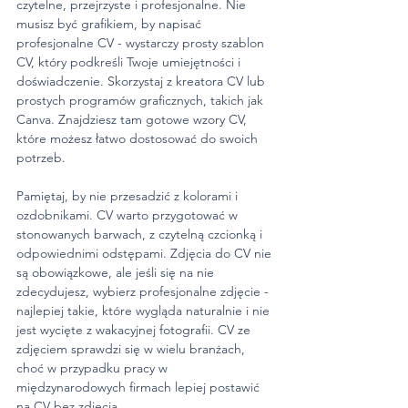
czytelne, przejrzyste i profesjonalne. Nie 
musisz być grafikiem, by napisać 
profesjonalne CV - wystarczy prosty szablon 
CV, który podkreśli Twoje umiejętności i 
doświadczenie. Skorzystaj z kreatora CV lub 
prostych programów graficznych, takich jak 
Canva. Znajdziesz tam gotowe wzory CV, 
które możesz łatwo dostosować do swoich 
potrzeb.
Pamiętaj, by nie przesadzić z kolorami i 
ozdobnikami. CV warto przygotować w 
stonowanych barwach, z czytelną czcionką i 
odpowiednimi odstępami. Zdjęcia do CV nie 
są obowiązkowe, ale jeśli się na nie 
zdecydujesz, wybierz profesjonalne zdjęcie - 
najlepiej takie, które wygląda naturalnie i nie 
jest wycięte z wakacyjnej fotografii. CV ze 
zdjęciem sprawdzi się w wielu branżach, 
choć w przypadku pracy w 
międzynarodowych firmach lepiej postawić 
na CV bez zdjęcia.