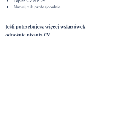
Zapisz CV w PDF.
Nazwij plik profesjonalnie.
Jeśli potrzebujesz więcej wskazówek 
odnośnie pisania CV...
Sprawdź mojego e-booka (w bardzo 
atrakcyjnej cenie), gdzie opisuję calutki 
proces tworzenia CV krok po kroku! 
Pokaż mi tego e-booka