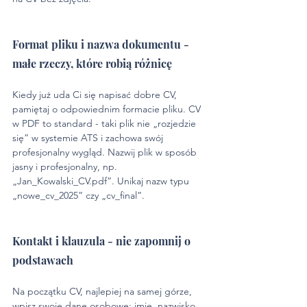
Format pliku i nazwa dokumentu - 
małe rzeczy, które robią różnicę
Kiedy już uda Ci się napisać dobre CV, 
pamiętaj o odpowiednim formacie pliku. CV 
w PDF to standard - taki plik nie „rozjedzie 
się” w systemie ATS i zachowa swój 
profesjonalny wygląd. Nazwij plik w sposób 
jasny i profesjonalny, np. 
„Jan_Kowalski_CV.pdf”. Unikaj nazw typu 
„nowe_cv_2025” czy „cv_final”.
Kontakt i klauzula - nie zapomnij o 
podstawach
Na początku CV, najlepiej na samej górze, 
wpisz swoje dane osobowe: imię, nazwisko, 