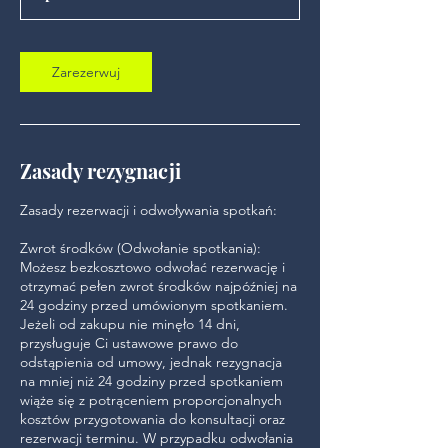
z
Zarezerwuj
Zasady rezygnacji
Zasady rezerwacji i odwoływania spotkań:
Zwrot środków (Odwołanie spotkania):
Możesz bezkosztowo odwołać rezerwację i
otrzymać pełen zwrot środków najpóźniej na
24 godziny przed umówionym spotkaniem.
Jeżeli od zakupu nie minęło 14 dni,
przysługuje Ci ustawowe prawo do
odstąpienia od umowy, jednak rezygnacja
na mniej niż 24 godziny przed spotkaniem
wiąże się z potrąceniem proporcjonalnych
kosztów przygotowania do konsultacji oraz
rezerwacji terminu. W przypadku odwołania