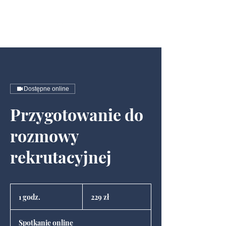
Dostępne online
Przygotowanie do
rozmowy
rekrutacyjnej
229
złotych
1 godz.
1
229 zł
polskich
g
o
Spotkanie online
d