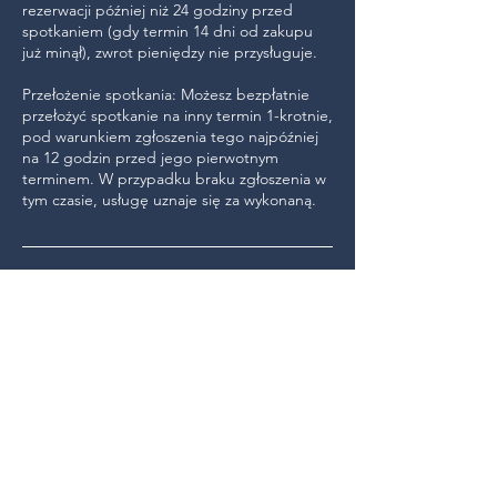
rezerwacji później niż 24 godziny przed
spotkaniem (gdy termin 14 dni od zakupu
już minął), zwrot pieniędzy nie przysługuje.
Przełożenie spotkania: Możesz bezpłatnie
przełożyć spotkanie na inny termin 1-krotnie,
pod warunkiem zgłoszenia tego najpóźniej
na 12 godzin przed jego pierwotnym
terminem. W przypadku braku zgłoszenia w
tym czasie, usługę uznaje się za wykonaną.
Dane kontaktowe
zuzanna@rozwojkariery.pl