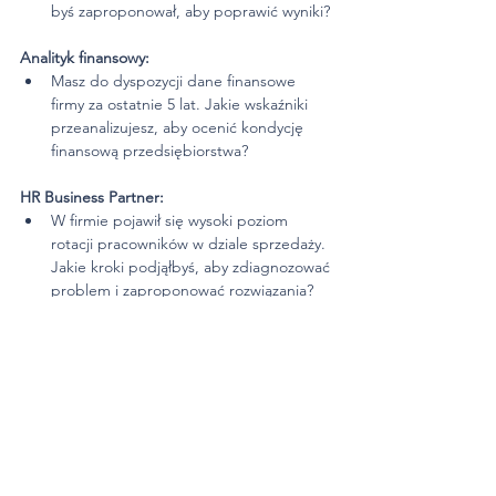
byś zaproponował, aby poprawić wyniki?
Analityk finansowy:
Masz do dyspozycji dane finansowe 
firmy za ostatnie 5 lat. Jakie wskaźniki 
przeanalizujesz, aby ocenić kondycję 
finansową przedsiębiorstwa?
HR Business Partner:
W firmie pojawił się wysoki poziom 
rotacji pracowników w dziale sprzedaży. 
Jakie kroki podjąłbyś, aby zdiagnozować 
problem i zaproponować rozwiązania?
Umów się na symulację rozmowy 
kwalifikacyjnej
Jak widzisz, pytania na rozmowie 
kwalifikacyjnej są różnorodne i zależą od 
wielu czynników, takich jak etap rekrutacji, 