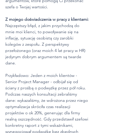
argumentów, które pomogą Ci przekonać 
szefa o Twojej wartości.
Z mojego doświadczenia w pracy z klientami:
Najczęstszy błąd, z jakim przychodzą do 
mnie moi klienci, to powoływanie się na 
inflację, sytuację osobistą czy zarobki 
kolegów z zespołu. Z perspektywy 
przełożonego (oraz moich 4 lat pracy w HR) 
jedynym dobrym argumentem są twarde 
dane.
Przykładowo: Jeden z moich klientów - 
Senior Project Manager - odbijał się od 
ściany z prośbą o podwyżkę przez pół roku. 
Podczas naszych konsultacji zebraliśmy 
dane: wykazaliśmy, że wdrożona przez niego 
optymalizacja skróciła czas realizacji 
projektów o ok 20%, generując dla firmy 
realną oszczędność. Gdy przedstawił szefowi 
konkretny raport z tymi wskaźnikami, 
wynegocjował podwyżkę bez zbędnych 