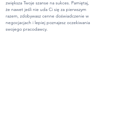
zwiększa Twoje szanse na sukces. Pamiętaj, 
że nawet jeśli nie uda Ci się za pierwszym 
razem, zdobywasz cenne doświadczenie w 
negocjacjach i lepiej poznajesz oczekiwania 
swojego pracodawcy.
Jeśli nadal nie czujesz się swobodnie, 
rozmawiając o finansach, skorzystaj z mojego 
wsparcia – zapisz się na indywidualną 
konsultację kariery. Pomogę Ci przygotować 
strategię negocjacji z szefem. A jeśli uznasz, 
że jednak czas na zmiany – wspólnie 
stworzymy Twoje nowe, profesjonalne 
dokumenty aplikacyjne, które pozwolą Ci 
wywalczyć lepsze zarobki w nowym miejscu!
Umawiam się na konsultację kariery
O autorce