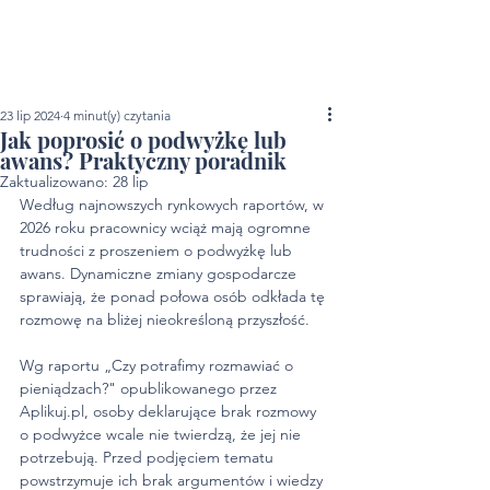
23 lip 2024
4 minut(y) czytania
Jak poprosić o podwyżkę lub
awans? Praktyczny poradnik
Zaktualizowano:
28 lip
Według najnowszych rynkowych raportów, w 
2026 roku pracownicy wciąż mają ogromne 
trudności z proszeniem o podwyżkę lub 
awans. Dynamiczne zmiany gospodarcze 
sprawiają, że ponad połowa osób odkłada tę 
rozmowę na bliżej nieokreśloną przyszłość.
Wg raportu „Czy potrafimy rozmawiać o 
pieniądzach?" opublikowanego przez 
Aplikuj.pl, osoby deklarujące brak rozmowy 
o podwyżce wcale nie twierdzą, że jej nie 
potrzebują. Przed podjęciem tematu 
powstrzymuje ich brak argumentów i wiedzy 