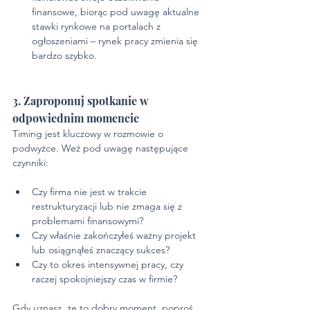
finansowe, biorąc pod uwagę aktualne 
stawki rynkowe na portalach z 
ogłoszeniami – rynek pracy zmienia się 
bardzo szybko.
3. Zaproponuj spotkanie w 
odpowiednim momencie
Timing jest kluczowy w rozmowie o 
podwyżce. Weź pod uwagę następujące 
czynniki:
Czy firma nie jest w trakcie 
restrukturyzacji lub nie zmaga się z 
problemami finansowymi?
Czy właśnie zakończyłeś ważny projekt 
lub osiągnąłeś znaczący sukces?
Czy to okres intensywnej pracy, czy 
raczej spokojniejszy czas w firmie?
Gdy uznasz, że to dobry moment, poproś 