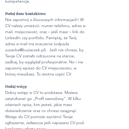
kompetencje.
Podaj dane kontaktowe
Nie zapomnij o kluczowych informacjach! W 
CV należy umieścić: numer telefonu, adres e-
mail, miejscowość, oraz – jeśli masz – link do 
LinkedIn czy portfolio. Pamiętaj, że Twój 
adres e-mail ma znaczenie (odpada 
zuzanka@buziaczek.pl) . Jeśli nie chcesz, by 
Twoje CV zostało odrzucone na starcie, 
zadbaj, by wyglądał profesjonalnie. No i nie 
zapomnij wpisać do CV miejscowości, w 
której mieszkasz. To istotna część CV.
Dodaj wstęp
Dobry wstęp w CV to podstawa. Możesz 
zatytułować go „Profil zawodowy”. W kilku 
zdaniach opisz, kim jesteś, jakie masz 
doświadczenie oraz co chcesz osiągnąć. 
Wstęp do CV pomoże wyróżnić Twoje 
zgłoszenie, zwłaszcza jeśli napiszesz CV pod 
konkretną ofertę pracy.