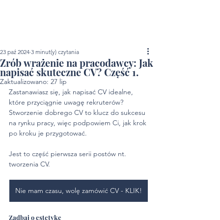
23 paź 2024
3 minut(y) czytania
Zrób wrażenie na pracodawcy: Jak
napisać skuteczne CV? Część 1.
Zaktualizowano:
27 lip
Zastanawiasz się, jak napisać CV idealne, 
które przyciągnie uwagę rekruterów? 
Stworzenie dobrego CV to klucz do sukcesu 
na rynku pracy, więc podpowiem Ci, jak krok 
po kroku je przygotować.
Jest to część pierwsza serii postów nt. 
tworzenia CV. 
Nie mam czasu, wolę zamówić CV - KLIK!
Zadbaj o estetykę