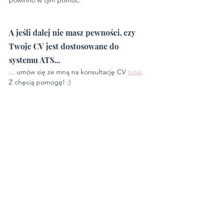
powinno w tym pomóc.
A jeśli dalej nie masz pewności, czy 
Twoje CV jest dostosowane do 
systemu ATS... 
... umów się ze mną na konsultację CV 
tutaj
. 
Z chęcią pomogę! :) 
O autorce
Zuzanna Kowalska - Konsultant kariery | 
Specjalista ds. CV | Ex-Rekruter
Jestem coachem kariery i ekspertką ds. CV z 
ponad 3-letnim doświadczeniem w obszarze 
doradztwa zawodowego i tworzenia 
dokumentów aplikacyjnych. Do tej pory 
pomogłam już ponad 1 500 klientom w 
napisaniu skutecznego CV, udanym 