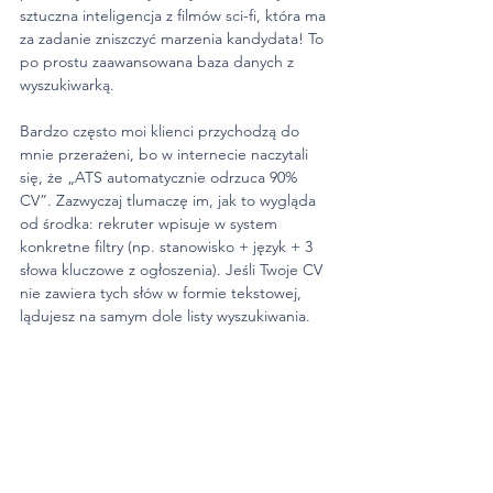
sztuczna inteligencja z filmów sci-fi, która ma 
za zadanie zniszczyć marzenia kandydata! To 
po prostu zaawansowana baza danych z 
wyszukiwarką.
Bardzo często moi klienci przychodzą do 
mnie przerażeni, bo w internecie naczytali 
się, że „ATS automatycznie odrzuca 90% 
CV”. Zazwyczaj tlumaczę im, jak to wygląda 
od środka: rekruter wpisuje w system 
konkretne filtry (np. stanowisko + język + 3 
słowa kluczowe z ogłoszenia). Jeśli Twoje CV 
nie zawiera tych słów w formie tekstowej, 
lądujesz na samym dole listy wyszukiwania.