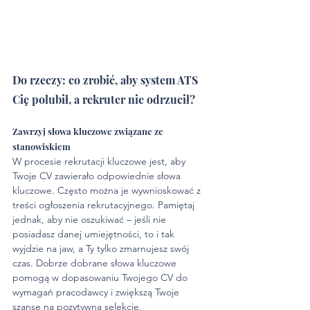
Do rzeczy: co zrobić, aby system ATS 
Cię polubił, a rekruter nie odrzucił? 
Zawrzyj słowa kluczowe związane ze 
stanowiskiem
W procesie rekrutacji kluczowe jest, aby 
Twoje CV zawierało odpowiednie słowa 
kluczowe. Często można je wywnioskować z 
treści ogłoszenia rekrutacyjnego. Pamiętaj 
jednak, aby nie oszukiwać – jeśli nie 
posiadasz danej umiejętności, to i tak 
wyjdzie na jaw, a Ty tylko zmarnujesz swój 
czas. Dobrze dobrane słowa kluczowe 
pomogą w dopasowaniu Twojego CV do 
wymagań pracodawcy i zwiększą Twoje 
szanse na pozytywną selekcję.