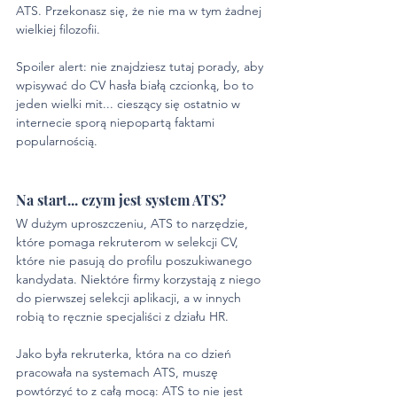
ATS. Przekonasz się, że nie ma w tym żadnej 
wielkiej filozofii. 
Spoiler alert: nie znajdziesz tutaj porady, aby 
wpisywać do CV hasła białą czcionką, bo to 
jeden wielki mit... cieszący się ostatnio w 
internecie sporą niepopartą faktami 
popularnością. 
Na start... czym jest system ATS? 
W dużym uproszczeniu, ATS to narzędzie, 
które pomaga rekruterom w selekcji CV, 
które nie pasują do profilu poszukiwanego 
kandydata. Niektóre firmy korzystają z niego 
do pierwszej selekcji aplikacji, a w innych 
robią to ręcznie specjaliści z działu HR.
Jako była rekruterka, która na co dzień 
pracowała na systemach ATS, muszę 
powtórzyć to z całą mocą: ATS to nie jest 