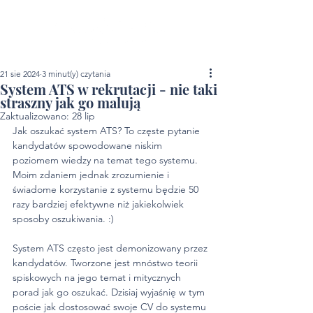
21 sie 2024
3 minut(y) czytania
System ATS w rekrutacji - nie taki
straszny jak go malują
Zaktualizowano:
28 lip
Jak oszukać system ATS? To częste pytanie 
kandydatów spowodowane niskim 
poziomem wiedzy na temat tego systemu. 
Moim zdaniem jednak zrozumienie i 
świadome korzystanie z systemu będzie 50 
razy bardziej efektywne niż jakiekolwiek 
sposoby oszukiwania. :) 
System ATS często jest demonizowany przez 
kandydatów. Tworzone jest mnóstwo teorii 
spiskowych na jego temat i mitycznych 
porad jak go oszukać. Dzisiaj wyjaśnię w tym 
poście jak dostosować swoje CV do systemu 