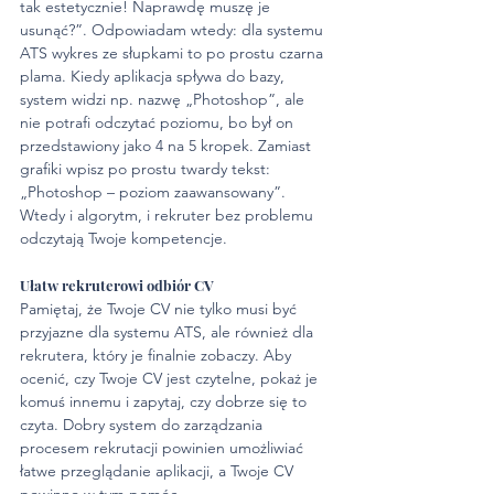
tak estetycznie! Naprawdę muszę je 
usunąć?”. Odpowiadam wtedy: dla systemu 
ATS wykres ze słupkami to po prostu czarna 
plama. Kiedy aplikacja spływa do bazy, 
system widzi np. nazwę „Photoshop”, ale 
nie potrafi odczytać poziomu, bo był on 
przedstawiony jako 4 na 5 kropek. Zamiast 
grafiki wpisz po prostu twardy tekst: 
„Photoshop – poziom zaawansowany”. 
Wtedy i algorytm, i rekruter bez problemu 
odczytają Twoje kompetencje.
Ułatw rekruterowi odbiór CV
Pamiętaj, że Twoje CV nie tylko musi być 
przyjazne dla systemu ATS, ale również dla 
rekrutera, który je finalnie zobaczy. Aby 
ocenić, czy Twoje CV jest czytelne, pokaż je 
komuś innemu i zapytaj, czy dobrze się to 
czyta. Dobry system do zarządzania 
procesem rekrutacji powinien umożliwiać 
łatwe przeglądanie aplikacji, a Twoje CV 