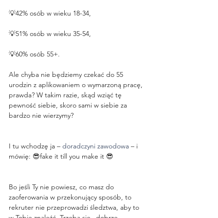
💡42% osób w wieku 18-34,
💡51% osób w wieku 35-54,
💡60% osób 55+.
Ale chyba nie będziemy czekać do 55 
urodzin z aplikowaniem o wymarzoną pracę, 
prawda? W takim razie, skąd wziąć tę 
pewność siebie, skoro sami w siebie za 
bardzo nie wierzymy?
I tu wchodzę ja – 
doradczyni zawodowa 
– i 
mówię: 😎fake it till you make it 😎
Bo jeśli Ty nie powiesz, co masz do 
zaoferowania w przekonujący sposób, to 
rekruter nie przeprowadzi śledztwa, aby to 
w Tobie znaleźć. Trzeba się „dobrze 