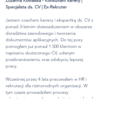
Zuzanna Kowalska - Konsultant kariery | 
Specjalista ds. CV | Ex-Rekruter
Jestem coachem kariery i ekspertką ds. CV z 
ponad 3-letnim doświadczeniem w obszarze 
doradztwa zawodowego i tworzenia 
dokumentów aplikacyjnych. Do tej pory 
pomogłam już ponad 1 500 klientom w 
napisaniu skutecznego CV, udanym 
przebranżowieniu oraz zdobyciu lepszej 
pracy.
Wcześniej przez 4 lata pracowałam w HR i 
rekrutacji dla różnorodnych organizacji. W 
tym czasie prowadziłam procesy 
rekrutacyjne na pełen przekrój stanowisk: od 
poziomów stażowych i juniorskich, przez role 
techniczne, operacyjne i sprzedażowe, aż po 
pozycje zarządcze. Dzięki temu doskonale 
wiem, jak myśli rekruter po drugiej stronie 
ekranu.