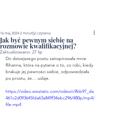
16 maj 2024
2 minut(y) czytania
Jak być pewnym siebie na
rozmowie kwalifikacyjnej?
Zaktualizowano:
27 lip
Do dzisiejszego postu zainspirowała mnie 
Rihanna, która na pytanie o to, co robi, kiedy 
brakuje jej pewności siebie, odpowiedziała 
po prostu, że… udaje.
https://video.wixstatic.com/video/c9bb97_da
461c2d093645fda63a849f34ebc296/480p/mp4/
file.mp4