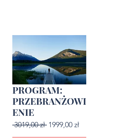
PROGRAM:
PRZEBRANŻOWI
ENIE
Regularna
Cena
 3019,00 zł 
1999,00 zł
cena
Rabatowa